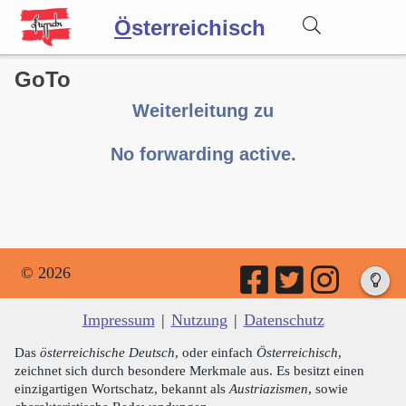
Ö
sterreichisch
GoTo
Wörterbuch
Weiterleitung zu
Forum
No forwarding active.
Blog
© 2026
Impressum
|
Nutzung
|
Datenschutz
Das
österreichische Deutsch
, oder einfach
Österreichisch
,
zeichnet sich durch besondere Merkmale aus. Es besitzt einen
einzigartigen Wortschatz, bekannt als
Austriazismen
, sowie