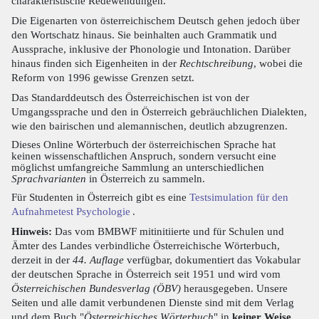
charakteristische Redewendungen.
Die Eigenarten von österreichischem Deutsch gehen jedoch über
den Wortschatz hinaus. Sie beinhalten auch Grammatik und
Aussprache, inklusive der Phonologie und Intonation. Darüber
hinaus finden sich Eigenheiten in der
Rechtschreibung
, wobei die
Reform von 1996 gewisse Grenzen setzt.
Das Standarddeutsch des Österreichischen ist von der
Umgangssprache und den in Österreich gebräuchlichen Dialekten,
wie den bairischen und alemannischen, deutlich abzugrenzen.
Dieses Online Wörterbuch der österreichischen Sprache hat
keinen wissenschaftlichen Anspruch, sondern versucht eine
möglichst umfangreiche Sammlung an unterschiedlichen
Sprachvarianten
in Österreich zu sammeln.
Für Studenten in Österreich gibt es eine
Testsimulation für den
Aufnahmetest Psychologie
.
Hinweis:
Das vom BMBWF mitinitiierte und für Schulen und
Ämter des Landes verbindliche Österreichische Wörterbuch,
derzeit in der
44. Auflage
verfügbar, dokumentiert das Vokabular
der deutschen Sprache in Österreich seit 1951 und wird vom
Österreichischen Bundesverlag (ÖBV)
herausgegeben. Unsere
Seiten und alle damit verbundenen Dienste sind mit dem Verlag
und dem Buch "
Österreichisches Wörterbuch
" in
keiner Weise