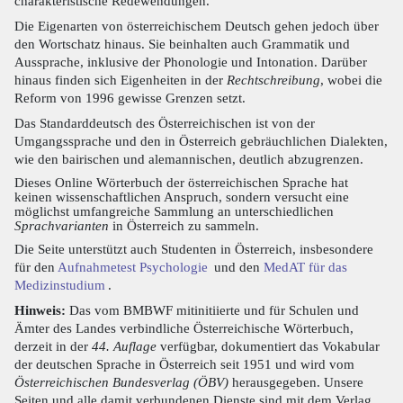
charakteristische Redewendungen.
Die Eigenarten von österreichischem Deutsch gehen jedoch über
den Wortschatz hinaus. Sie beinhalten auch Grammatik und
Aussprache, inklusive der Phonologie und Intonation. Darüber
hinaus finden sich Eigenheiten in der
Rechtschreibung
, wobei die
Reform von 1996 gewisse Grenzen setzt.
Das Standarddeutsch des Österreichischen ist von der
Umgangssprache und den in Österreich gebräuchlichen Dialekten,
wie den bairischen und alemannischen, deutlich abzugrenzen.
Dieses Online Wörterbuch der österreichischen Sprache hat
keinen wissenschaftlichen Anspruch, sondern versucht eine
möglichst umfangreiche Sammlung an unterschiedlichen
Sprachvarianten
in Österreich zu sammeln.
Die Seite unterstützt auch Studenten in Österreich, insbesondere
für den
Aufnahmetest Psychologie
und den
MedAT für das
Medizinstudium
.
Hinweis:
Das vom BMBWF mitinitiierte und für Schulen und
Ämter des Landes verbindliche Österreichische Wörterbuch,
derzeit in der
44. Auflage
verfügbar, dokumentiert das Vokabular
der deutschen Sprache in Österreich seit 1951 und wird vom
Österreichischen Bundesverlag (ÖBV)
herausgegeben. Unsere
Seiten und alle damit verbundenen Dienste sind mit dem Verlag