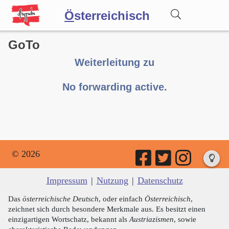
Ö
sterreichisch
GoTo
Wörterbuch
Weiterleitung zu
Forum
No forwarding active.
Blog
© 2026
Impressum
|
Nutzung
|
Datenschutz
Das
österreichische Deutsch
, oder einfach
Österreichisch
,
zeichnet sich durch besondere Merkmale aus. Es besitzt einen
einzigartigen Wortschatz, bekannt als
Austriazismen
, sowie