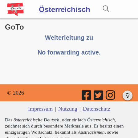
Ö
sterreichisch
GoTo
Wörterbuch
Weiterleitung zu
Forum
No forwarding active.
Blog
© 2026
Impressum
|
Nutzung
|
Datenschutz
Das
österreichische Deutsch
, oder einfach
Österreichisch
,
zeichnet sich durch besondere Merkmale aus. Es besitzt einen
einzigartigen Wortschatz, bekannt als
Austriazismen
, sowie