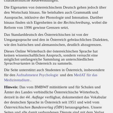
charakteristische Redewendungen.
Die Eigenarten von österreichischem Deutsch gehen jedoch über
den Wortschatz hinaus. Sie beinhalten auch Grammatik und
Aussprache, inklusive der Phonologie und Intonation. Darüber
hinaus finden sich Eigenheiten in der
Rechtschreibung
, wobei die
Reform von 1996 gewisse Grenzen setzt.
Das Standarddeutsch des Österreichischen ist von der
Umgangssprache und den in Österreich gebräuchlichen Dialekten,
wie den bairischen und alemannischen, deutlich abzugrenzen.
Dieses Online Wörterbuch der österreichischen Sprache hat
keinen wissenschaftlichen Anspruch, sondern versucht eine
möglichst umfangreiche Sammlung an unterschiedlichen
Sprachvarianten
in Österreich zu sammeln.
Die Seite unterstützt auch Studenten in Österreich, insbesondere
für den
Aufnahmetest Psychologie
und den
MedAT für das
Medizinstudium
.
Hinweis:
Das vom BMBWF mitinitiierte und für Schulen und
Ämter des Landes verbindliche Österreichische Wörterbuch,
derzeit in der
44. Auflage
verfügbar, dokumentiert das Vokabular
der deutschen Sprache in Österreich seit 1951 und wird vom
Österreichischen Bundesverlag (ÖBV)
herausgegeben. Unsere
Seiten und alle damit verbundenen Dienste sind mit dem Verlag