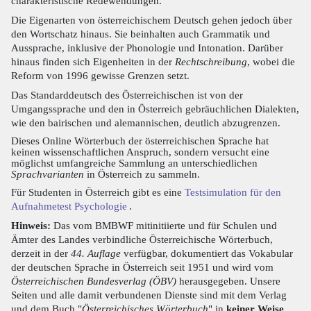
charakteristische Redewendungen.
Die Eigenarten von österreichischem Deutsch gehen jedoch über
den Wortschatz hinaus. Sie beinhalten auch Grammatik und
Aussprache, inklusive der Phonologie und Intonation. Darüber
hinaus finden sich Eigenheiten in der
Rechtschreibung
, wobei die
Reform von 1996 gewisse Grenzen setzt.
Das Standarddeutsch des Österreichischen ist von der
Umgangssprache und den in Österreich gebräuchlichen Dialekten,
wie den bairischen und alemannischen, deutlich abzugrenzen.
Dieses Online Wörterbuch der österreichischen Sprache hat
keinen wissenschaftlichen Anspruch, sondern versucht eine
möglichst umfangreiche Sammlung an unterschiedlichen
Sprachvarianten
in Österreich zu sammeln.
Für Studenten in Österreich gibt es eine
Testsimulation für den
Aufnahmetest Psychologie
.
Hinweis:
Das vom BMBWF mitinitiierte und für Schulen und
Ämter des Landes verbindliche Österreichische Wörterbuch,
derzeit in der
44. Auflage
verfügbar, dokumentiert das Vokabular
der deutschen Sprache in Österreich seit 1951 und wird vom
Österreichischen Bundesverlag (ÖBV)
herausgegeben. Unsere
Seiten und alle damit verbundenen Dienste sind mit dem Verlag
und dem Buch "
Österreichisches Wörterbuch
" in
keiner Weise