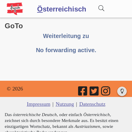
Ö
sterreichisch
GoTo
Wörterbuch
Weiterleitung zu
Forum
No forwarding active.
Blog
© 2026
Impressum
|
Nutzung
|
Datenschutz
Das
österreichische Deutsch
, oder einfach
Österreichisch
,
zeichnet sich durch besondere Merkmale aus. Es besitzt einen
einzigartigen Wortschatz, bekannt als
Austriazismen
, sowie