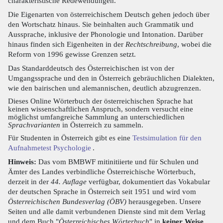
charakteristische Redewendungen.
Die Eigenarten von österreichischem Deutsch gehen jedoch über
den Wortschatz hinaus. Sie beinhalten auch Grammatik und
Aussprache, inklusive der Phonologie und Intonation. Darüber
hinaus finden sich Eigenheiten in der
Rechtschreibung
, wobei die
Reform von 1996 gewisse Grenzen setzt.
Das Standarddeutsch des Österreichischen ist von der
Umgangssprache und den in Österreich gebräuchlichen Dialekten,
wie den bairischen und alemannischen, deutlich abzugrenzen.
Dieses Online Wörterbuch der österreichischen Sprache hat
keinen wissenschaftlichen Anspruch, sondern versucht eine
möglichst umfangreiche Sammlung an unterschiedlichen
Sprachvarianten
in Österreich zu sammeln.
Für Studenten in Österreich gibt es eine
Testsimulation für den
Aufnahmetest Psychologie
.
Hinweis:
Das vom BMBWF mitinitiierte und für Schulen und
Ämter des Landes verbindliche Österreichische Wörterbuch,
derzeit in der
44. Auflage
verfügbar, dokumentiert das Vokabular
der deutschen Sprache in Österreich seit 1951 und wird vom
Österreichischen Bundesverlag (ÖBV)
herausgegeben. Unsere
Seiten und alle damit verbundenen Dienste sind mit dem Verlag
und dem Buch "
Österreichisches Wörterbuch
" in
keiner Weise