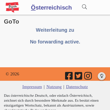
Ö
sterreichisch
GoTo
Wörterbuch
Weiterleitung zu
Forum
No forwarding active.
Blog
© 2026
Impressum
|
Nutzung
|
Datenschutz
Das
österreichische Deutsch
, oder einfach
Österreichisch
,
zeichnet sich durch besondere Merkmale aus. Es besitzt einen
einzigartigen Wortschatz, bekannt als
Austriazismen
, sowie