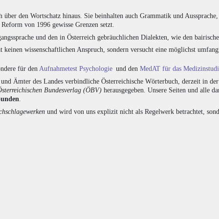
h über den Wortschatz hinaus. Sie beinhalten auch Grammatik und Aussprache, 
e Reform von 1996 gewisse Grenzen setzt.
angssprache und den in Österreich gebräuchlichen Dialekten, wie den bairisch
at keinen wissenschaftlichen Anspruch, sondern versucht eine möglichst umfa
sondere für den
Aufnahmetest Psychologie
und den
MedAT für das Medizinstud
nd Ämter des Landes verbindliche Österreichische Wörterbuch, derzeit in de
Österreichischen Bundesverlag (ÖBV)
herausgegeben. Unsere Seiten und alle d
bunden
.
hschlagewerken
und wird von uns explizit nicht als Regelwerk betrachtet, sond