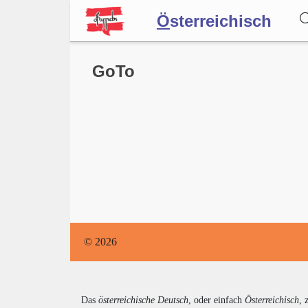
Ö
sterreichisch
Wörterbuch
GoTo
Forum
Blog
© 2026
Das
österreichische Deutsch
, oder einfach
Österreichisch
, 