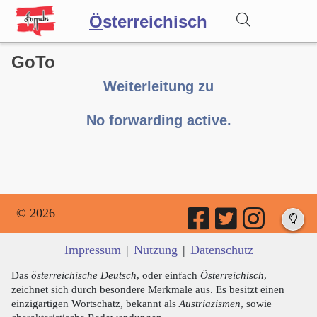
Ö
sterreichisch
GoTo
Wörterbuch
Weiterleitung zu
Forum
No forwarding active.
Blog
© 2026
Impressum
|
Nutzung
|
Datenschutz
Das
österreichische Deutsch
, oder einfach
Österreichisch
,
zeichnet sich durch besondere Merkmale aus. Es besitzt einen
einzigartigen Wortschatz, bekannt als
Austriazismen
, sowie