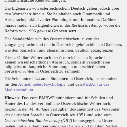
charakteristische Redewendungen.
Die Eigenarten von österreichischem Deutsch gehen jedoch über
den Wortschatz hinaus. Sie beinhalten auch Grammatik und
Aussprache, inklusive der Phonologie und Intonation. Darüber
hinaus finden sich Eigenheiten in der
Rechtschreibung
, wobei die
Reform von 1996 gewisse Grenzen setzt.
Das Standarddeutsch des Österreichischen ist von der
Umgangssprache und den in Österreich gebräuchlichen Dialekten,
wie den bairischen und alemannischen, deutlich abzugrenzen.
Dieses Online Wörterbuch der österreichischen Sprache hat
keinen wissenschaftlichen Anspruch, sondern versucht eine
möglichst umfangreiche Sammlung an unterschiedlichen
Sprachvarianten
in Österreich zu sammeln.
Die Seite unterstützt auch Studenten in Österreich, insbesondere
für den
Aufnahmetest Psychologie
und den
MedAT für das
Medizinstudium
.
Hinweis:
Das vom BMBWF mitinitiierte und für Schulen und
Ämter des Landes verbindliche Österreichische Wörterbuch,
derzeit in der
44. Auflage
verfügbar, dokumentiert das Vokabular
der deutschen Sprache in Österreich seit 1951 und wird vom
Österreichischen Bundesverlag (ÖBV)
herausgegeben. Unsere
Seiten und alle damit verbundenen Dienste sind mit dem Verlag