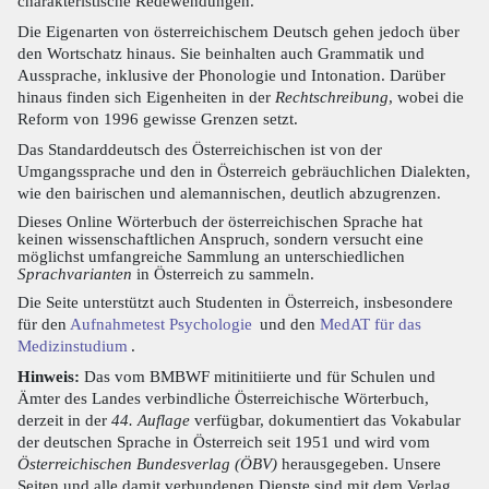
charakteristische Redewendungen.
Die Eigenarten von österreichischem Deutsch gehen jedoch über
den Wortschatz hinaus. Sie beinhalten auch Grammatik und
Aussprache, inklusive der Phonologie und Intonation. Darüber
hinaus finden sich Eigenheiten in der
Rechtschreibung
, wobei die
Reform von 1996 gewisse Grenzen setzt.
Das Standarddeutsch des Österreichischen ist von der
Umgangssprache und den in Österreich gebräuchlichen Dialekten,
wie den bairischen und alemannischen, deutlich abzugrenzen.
Dieses Online Wörterbuch der österreichischen Sprache hat
keinen wissenschaftlichen Anspruch, sondern versucht eine
möglichst umfangreiche Sammlung an unterschiedlichen
Sprachvarianten
in Österreich zu sammeln.
Die Seite unterstützt auch Studenten in Österreich, insbesondere
für den
Aufnahmetest Psychologie
und den
MedAT für das
Medizinstudium
.
Hinweis:
Das vom BMBWF mitinitiierte und für Schulen und
Ämter des Landes verbindliche Österreichische Wörterbuch,
derzeit in der
44. Auflage
verfügbar, dokumentiert das Vokabular
der deutschen Sprache in Österreich seit 1951 und wird vom
Österreichischen Bundesverlag (ÖBV)
herausgegeben. Unsere
Seiten und alle damit verbundenen Dienste sind mit dem Verlag