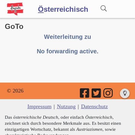
Ö
sterreichisch
GoTo
Wörterbuch
Weiterleitung zu
Forum
No forwarding active.
Blog
© 2026
Impressum
|
Nutzung
|
Datenschutz
Das
österreichische Deutsch
, oder einfach
Österreichisch
,
zeichnet sich durch besondere Merkmale aus. Es besitzt einen
einzigartigen Wortschatz, bekannt als
Austriazismen
, sowie