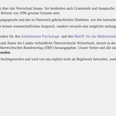
h über den Wortschatz hinaus. Sie beinhalten auch Grammatik und Aussprache, 
e Reform von 1996 gewisse Grenzen setzt.
angssprache und den in Österreich gebräuchlichen Dialekten, wie den bairisch
at keinen wissenschaftlichen Anspruch, sondern versucht eine möglichst umfa
sondere für den
Aufnahmetest Psychologie
und den
MedAT für das Medizinstud
nd Ämter des Landes verbindliche Österreichische Wörterbuch, derzeit in de
Österreichischen Bundesverlag (ÖBV)
herausgegeben. Unsere Seiten und alle d
bunden
.
hschlagewerken
und wird von uns explizit nicht als Regelwerk betrachtet, sond