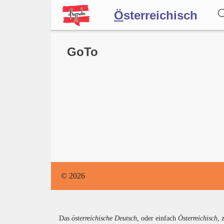
Ö
sterreichisch
Wörterbuch
GoTo
Forum
Blog
© 2026
Das
österreichische Deutsch
, oder einfach
Österreichisch
, 