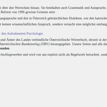
h über den Wortschatz hinaus. Sie beinhalten auch Grammatik und Aussprache, 
e Reform von 1996 gewisse Grenzen setzt.
angssprache und den in Österreich gebräuchlichen Dialekten, wie den bairisch
at keinen wissenschaftlichen Anspruch, sondern versucht eine möglichst umfa
ür den Aufnahmetest Psychologie
.
nd Ämter des Landes verbindliche Österreichische Wörterbuch, derzeit in de
Österreichischen Bundesverlag (ÖBV)
herausgegeben. Unsere Seiten und alle d
bunden
.
hschlagewerken
und wird von uns explizit nicht als Regelwerk betrachtet, sond