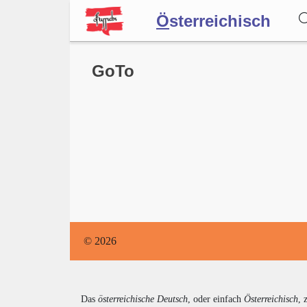
Ö
sterreichisch
Wörterbuch
GoTo
Forum
Blog
© 2026
Das
österreichische Deutsch
, oder einfach
Österreichisch
, 