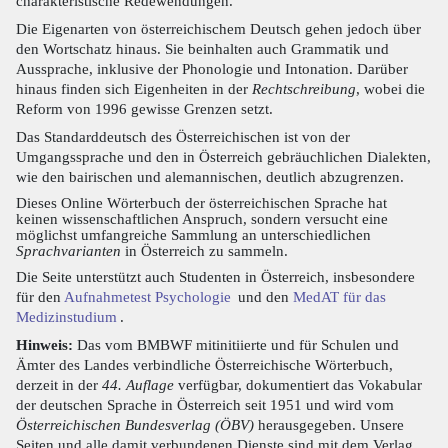
charakteristische Redewendungen.
Die Eigenarten von österreichischem Deutsch gehen jedoch über
den Wortschatz hinaus. Sie beinhalten auch Grammatik und
Aussprache, inklusive der Phonologie und Intonation. Darüber
hinaus finden sich Eigenheiten in der
Rechtschreibung
, wobei die
Reform von 1996 gewisse Grenzen setzt.
Das Standarddeutsch des Österreichischen ist von der
Umgangssprache und den in Österreich gebräuchlichen Dialekten,
wie den bairischen und alemannischen, deutlich abzugrenzen.
Dieses Online Wörterbuch der österreichischen Sprache hat
keinen wissenschaftlichen Anspruch, sondern versucht eine
möglichst umfangreiche Sammlung an unterschiedlichen
Sprachvarianten
in Österreich zu sammeln.
Die Seite unterstützt auch Studenten in Österreich, insbesondere
für den
Aufnahmetest Psychologie
und den
MedAT für das
Medizinstudium
.
Hinweis:
Das vom BMBWF mitinitiierte und für Schulen und
Ämter des Landes verbindliche Österreichische Wörterbuch,
derzeit in der
44. Auflage
verfügbar, dokumentiert das Vokabular
der deutschen Sprache in Österreich seit 1951 und wird vom
Österreichischen Bundesverlag (ÖBV)
herausgegeben. Unsere
Seiten und alle damit verbundenen Dienste sind mit dem Verlag