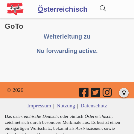
Ö
sterreichisch
GoTo
Wörterbuch
Weiterleitung zu
Forum
No forwarding active.
Blog
© 2026
Impressum
|
Nutzung
|
Datenschutz
Das
österreichische Deutsch
, oder einfach
Österreichisch
,
zeichnet sich durch besondere Merkmale aus. Es besitzt einen
einzigartigen Wortschatz, bekannt als
Austriazismen
, sowie