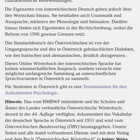
charakteristische Redewendungen.
Die Eigenarten von österreichischem Deutsch gehen jedoch über
den Wortschatz hinaus. Sie beinhalten auch Grammatik und
Aussprache, inklusive der Phonologie und Intonation. Darüber
hinaus finden sich Eigenheiten in der
Rechtschreibung
, wobei die
Reform von 1996 gewisse Grenzen setzt.
Das Standarddeutsch des Österreichischen ist von der
Umgangssprache und den in Österreich gebräuchlichen Dialekten,
wie den bairischen und alemannischen, deutlich abzugrenzen.
Dieses Online Wörterbuch der österreichischen Sprache hat
keinen wissenschaftlichen Anspruch, sondern versucht eine
möglichst umfangreiche Sammlung an unterschiedlichen
Sprachvarianten
in Österreich zu sammeln.
Für Studenten in Österreich gibt es eine
Testsimulation für den
Aufnahmetest Psychologie
.
Hinweis:
Das vom BMBWF mitinitiierte und für Schulen und
Ämter des Landes verbindliche Österreichische Wörterbuch,
derzeit in der
44. Auflage
verfügbar, dokumentiert das Vokabular
der deutschen Sprache in Österreich seit 1951 und wird vom
Österreichischen Bundesverlag (ÖBV)
herausgegeben. Unsere
Seiten und alle damit verbundenen Dienste sind mit dem Verlag
und dem Buch "
Österreichisches Wörterbuch
" in
keiner Weise