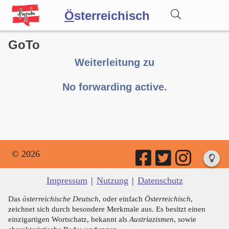
Ö
sterreichisch
GoTo
Wörterbuch
Weiterleitung zu
Forum
No forwarding active.
Blog
© 2026
Impressum
|
Nutzung
|
Datenschutz
Das
österreichische Deutsch
, oder einfach
Österreichisch
,
zeichnet sich durch besondere Merkmale aus. Es besitzt einen
einzigartigen Wortschatz, bekannt als
Austriazismen
, sowie