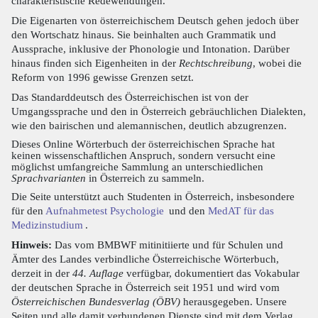
charakteristische Redewendungen.
Die Eigenarten von österreichischem Deutsch gehen jedoch über
den Wortschatz hinaus. Sie beinhalten auch Grammatik und
Aussprache, inklusive der Phonologie und Intonation. Darüber
hinaus finden sich Eigenheiten in der
Rechtschreibung
, wobei die
Reform von 1996 gewisse Grenzen setzt.
Das Standarddeutsch des Österreichischen ist von der
Umgangssprache und den in Österreich gebräuchlichen Dialekten,
wie den bairischen und alemannischen, deutlich abzugrenzen.
Dieses Online Wörterbuch der österreichischen Sprache hat
keinen wissenschaftlichen Anspruch, sondern versucht eine
möglichst umfangreiche Sammlung an unterschiedlichen
Sprachvarianten
in Österreich zu sammeln.
Die Seite unterstützt auch Studenten in Österreich, insbesondere
für den
Aufnahmetest Psychologie
und den
MedAT für das
Medizinstudium
.
Hinweis:
Das vom BMBWF mitinitiierte und für Schulen und
Ämter des Landes verbindliche Österreichische Wörterbuch,
derzeit in der
44. Auflage
verfügbar, dokumentiert das Vokabular
der deutschen Sprache in Österreich seit 1951 und wird vom
Österreichischen Bundesverlag (ÖBV)
herausgegeben. Unsere
Seiten und alle damit verbundenen Dienste sind mit dem Verlag