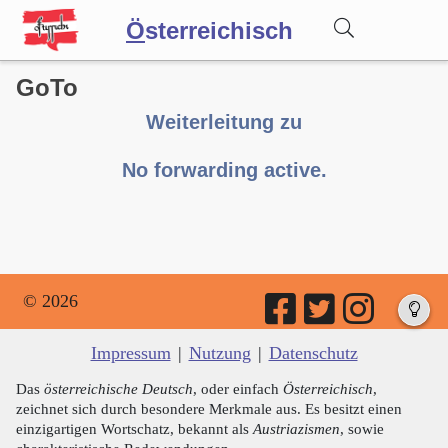
Ö
sterreichisch
GoTo
Wörterbuch
Weiterleitung zu
Forum
No forwarding active.
Blog
© 2026
Impressum
|
Nutzung
|
Datenschutz
Das
österreichische Deutsch
, oder einfach
Österreichisch
,
zeichnet sich durch besondere Merkmale aus. Es besitzt einen
einzigartigen Wortschatz, bekannt als
Austriazismen
, sowie