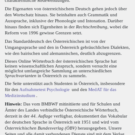
charakteristische Redewendungen.
Die Eigenarten von österreichischem Deutsch gehen jedoch über
den Wortschatz hinaus. Sie beinhalten auch Grammatik und
Aussprache, inklusive der Phonologie und Intonation. Darüber
hinaus finden sich Eigenheiten in der
Rechtschreibung
, wobei die
Reform von 1996 gewisse Grenzen setzt.
Das Standarddeutsch des Österreichischen ist von der
Umgangssprache und den in Österreich gebräuchlichen Dialekten,
wie den bairischen und alemannischen, deutlich abzugrenzen.
Dieses Online Wörterbuch der österreichischen Sprache hat
keinen wissenschaftlichen Anspruch, sondern versucht eine
möglichst umfangreiche Sammlung an unterschiedlichen
Sprachvarianten
in Österreich zu sammeln.
Die Seite unterstützt auch Studenten in Österreich, insbesondere
für den
Aufnahmetest Psychologie
und den
MedAT für das
Medizinstudium
.
Hinweis:
Das vom BMBWF mitinitiierte und für Schulen und
Ämter des Landes verbindliche Österreichische Wörterbuch,
derzeit in der
44. Auflage
verfügbar, dokumentiert das Vokabular
der deutschen Sprache in Österreich seit 1951 und wird vom
Österreichischen Bundesverlag (ÖBV)
herausgegeben. Unsere
Seiten und alle damit verbundenen Dienste sind mit dem Verlag