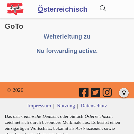
Ö
sterreichisch
GoTo
Wörterbuch
Weiterleitung zu
Forum
No forwarding active.
Blog
© 2026
Impressum
|
Nutzung
|
Datenschutz
Das
österreichische Deutsch
, oder einfach
Österreichisch
,
zeichnet sich durch besondere Merkmale aus. Es besitzt einen
einzigartigen Wortschatz, bekannt als
Austriazismen
, sowie