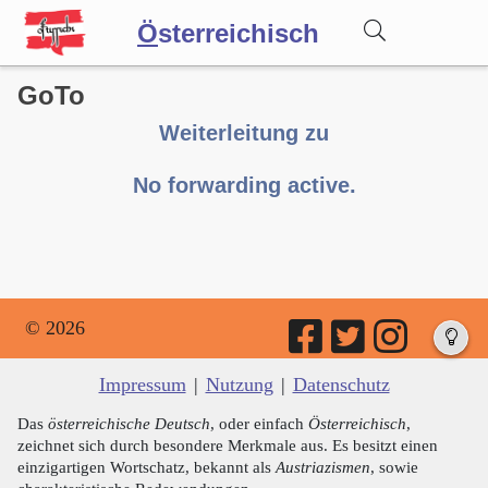
Ö
sterreichisch
GoTo
Wörterbuch
Weiterleitung zu
Forum
No forwarding active.
Blog
© 2026
Impressum
|
Nutzung
|
Datenschutz
Das
österreichische Deutsch
, oder einfach
Österreichisch
,
zeichnet sich durch besondere Merkmale aus. Es besitzt einen
einzigartigen Wortschatz, bekannt als
Austriazismen
, sowie