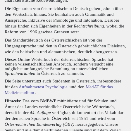
charakteristische Redewendungen.
Die Eigenarten von österreichischem Deutsch gehen jedoch über
den Wortschatz hinaus. Sie beinhalten auch Grammatik und
Aussprache, inklusive der Phonologie und Intonation. Darüber
hinaus finden sich Eigenheiten in der
Rechtschreibung
, wobei die
Reform von 1996 gewisse Grenzen setzt.
Das Standarddeutsch des Österreichischen ist von der
Umgangssprache und den in Österreich gebräuchlichen Dialekten,
wie den bairischen und alemannischen, deutlich abzugrenzen.
Dieses Online Wörterbuch der österreichischen Sprache hat
keinen wissenschaftlichen Anspruch, sondern versucht eine
möglichst umfangreiche Sammlung an unterschiedlichen
Sprachvarianten
in Österreich zu sammeln.
Die Seite unterstützt auch Studenten in Österreich, insbesondere
für den
Aufnahmetest Psychologie
und den
MedAT für das
Medizinstudium
.
Hinweis:
Das vom BMBWF mitinitiierte und für Schulen und
Ämter des Landes verbindliche Österreichische Wörterbuch,
derzeit in der
44. Auflage
verfügbar, dokumentiert das Vokabular
der deutschen Sprache in Österreich seit 1951 und wird vom
Österreichischen Bundesverlag (ÖBV)
herausgegeben. Unsere
Seiten und alle damit verbundenen Dienste sind mit dem Verlag