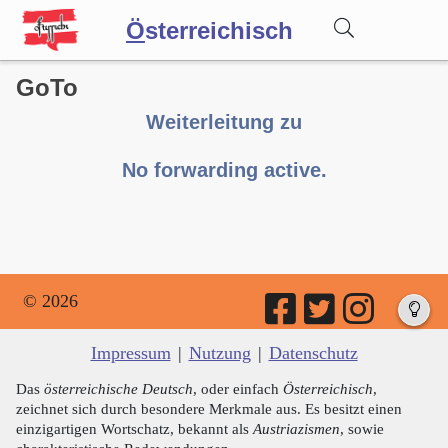
Ö
sterreichisch
GoTo
Wörterbuch
Weiterleitung zu
Forum
No forwarding active.
Blog
© 2026
Impressum
|
Nutzung
|
Datenschutz
Das
österreichische Deutsch
, oder einfach
Österreichisch
,
zeichnet sich durch besondere Merkmale aus. Es besitzt einen
einzigartigen Wortschatz, bekannt als
Austriazismen
, sowie