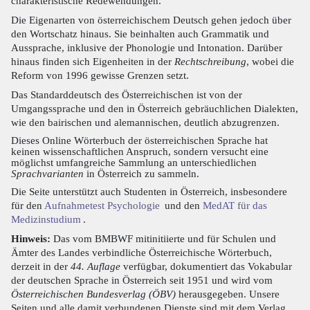
charakteristische Redewendungen.
Die Eigenarten von österreichischem Deutsch gehen jedoch über
den Wortschatz hinaus. Sie beinhalten auch Grammatik und
Aussprache, inklusive der Phonologie und Intonation. Darüber
hinaus finden sich Eigenheiten in der
Rechtschreibung
, wobei die
Reform von 1996 gewisse Grenzen setzt.
Das Standarddeutsch des Österreichischen ist von der
Umgangssprache und den in Österreich gebräuchlichen Dialekten,
wie den bairischen und alemannischen, deutlich abzugrenzen.
Dieses Online Wörterbuch der österreichischen Sprache hat
keinen wissenschaftlichen Anspruch, sondern versucht eine
möglichst umfangreiche Sammlung an unterschiedlichen
Sprachvarianten
in Österreich zu sammeln.
Die Seite unterstützt auch Studenten in Österreich, insbesondere
für den
Aufnahmetest Psychologie
und den
MedAT für das
Medizinstudium
.
Hinweis:
Das vom BMBWF mitinitiierte und für Schulen und
Ämter des Landes verbindliche Österreichische Wörterbuch,
derzeit in der
44. Auflage
verfügbar, dokumentiert das Vokabular
der deutschen Sprache in Österreich seit 1951 und wird vom
Österreichischen Bundesverlag (ÖBV)
herausgegeben. Unsere
Seiten und alle damit verbundenen Dienste sind mit dem Verlag