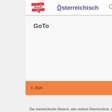
Ö
sterreichisch
Wörterbuch
GoTo
Forum
Blog
© 2026
Das
österreichische Deutsch
, oder einfach
Österreichisch
, 