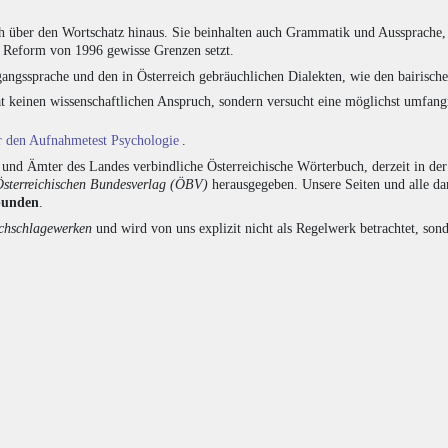
h über den Wortschatz hinaus. Sie beinhalten auch Grammatik und Aussprache, 
e Reform von 1996 gewisse Grenzen setzt.
angssprache und den in Österreich gebräuchlichen Dialekten, wie den bairisch
at keinen wissenschaftlichen Anspruch, sondern versucht eine möglichst umfa
ür den Aufnahmetest Psychologie
.
nd Ämter des Landes verbindliche Österreichische Wörterbuch, derzeit in de
Österreichischen Bundesverlag (ÖBV)
herausgegeben. Unsere Seiten und alle d
bunden
.
hschlagewerken
und wird von uns explizit nicht als Regelwerk betrachtet, sond