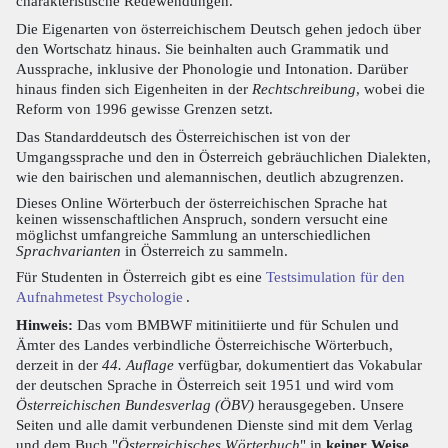
charakteristische Redewendungen.
Die Eigenarten von österreichischem Deutsch gehen jedoch über
den Wortschatz hinaus. Sie beinhalten auch Grammatik und
Aussprache, inklusive der Phonologie und Intonation. Darüber
hinaus finden sich Eigenheiten in der
Rechtschreibung
, wobei die
Reform von 1996 gewisse Grenzen setzt.
Das Standarddeutsch des Österreichischen ist von der
Umgangssprache und den in Österreich gebräuchlichen Dialekten,
wie den bairischen und alemannischen, deutlich abzugrenzen.
Dieses Online Wörterbuch der österreichischen Sprache hat
keinen wissenschaftlichen Anspruch, sondern versucht eine
möglichst umfangreiche Sammlung an unterschiedlichen
Sprachvarianten
in Österreich zu sammeln.
Für Studenten in Österreich gibt es eine
Testsimulation für den
Aufnahmetest Psychologie
.
Hinweis:
Das vom BMBWF mitinitiierte und für Schulen und
Ämter des Landes verbindliche Österreichische Wörterbuch,
derzeit in der
44. Auflage
verfügbar, dokumentiert das Vokabular
der deutschen Sprache in Österreich seit 1951 und wird vom
Österreichischen Bundesverlag (ÖBV)
herausgegeben. Unsere
Seiten und alle damit verbundenen Dienste sind mit dem Verlag
und dem Buch "
Österreichisches Wörterbuch
" in
keiner Weise