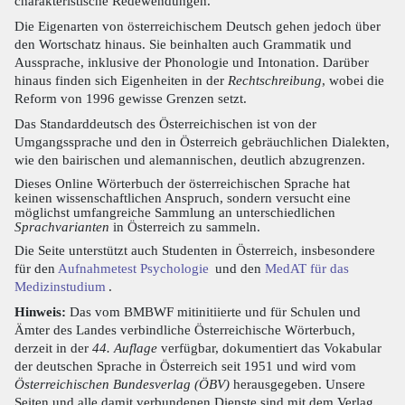
charakteristische Redewendungen.
Die Eigenarten von österreichischem Deutsch gehen jedoch über
den Wortschatz hinaus. Sie beinhalten auch Grammatik und
Aussprache, inklusive der Phonologie und Intonation. Darüber
hinaus finden sich Eigenheiten in der
Rechtschreibung
, wobei die
Reform von 1996 gewisse Grenzen setzt.
Das Standarddeutsch des Österreichischen ist von der
Umgangssprache und den in Österreich gebräuchlichen Dialekten,
wie den bairischen und alemannischen, deutlich abzugrenzen.
Dieses Online Wörterbuch der österreichischen Sprache hat
keinen wissenschaftlichen Anspruch, sondern versucht eine
möglichst umfangreiche Sammlung an unterschiedlichen
Sprachvarianten
in Österreich zu sammeln.
Die Seite unterstützt auch Studenten in Österreich, insbesondere
für den
Aufnahmetest Psychologie
und den
MedAT für das
Medizinstudium
.
Hinweis:
Das vom BMBWF mitinitiierte und für Schulen und
Ämter des Landes verbindliche Österreichische Wörterbuch,
derzeit in der
44. Auflage
verfügbar, dokumentiert das Vokabular
der deutschen Sprache in Österreich seit 1951 und wird vom
Österreichischen Bundesverlag (ÖBV)
herausgegeben. Unsere
Seiten und alle damit verbundenen Dienste sind mit dem Verlag