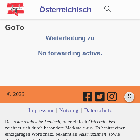
Ö
sterreichisch
GoTo
Wörterbuch
Weiterleitung zu
Forum
No forwarding active.
Blog
© 2026
Impressum
|
Nutzung
|
Datenschutz
Das
österreichische Deutsch
, oder einfach
Österreichisch
,
zeichnet sich durch besondere Merkmale aus. Es besitzt einen
einzigartigen Wortschatz, bekannt als
Austriazismen
, sowie