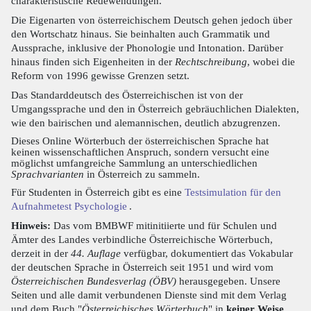
charakteristische Redewendungen.
Die Eigenarten von österreichischem Deutsch gehen jedoch über
den Wortschatz hinaus. Sie beinhalten auch Grammatik und
Aussprache, inklusive der Phonologie und Intonation. Darüber
hinaus finden sich Eigenheiten in der
Rechtschreibung
, wobei die
Reform von 1996 gewisse Grenzen setzt.
Das Standarddeutsch des Österreichischen ist von der
Umgangssprache und den in Österreich gebräuchlichen Dialekten,
wie den bairischen und alemannischen, deutlich abzugrenzen.
Dieses Online Wörterbuch der österreichischen Sprache hat
keinen wissenschaftlichen Anspruch, sondern versucht eine
möglichst umfangreiche Sammlung an unterschiedlichen
Sprachvarianten
in Österreich zu sammeln.
Für Studenten in Österreich gibt es eine
Testsimulation für den
Aufnahmetest Psychologie
.
Hinweis:
Das vom BMBWF mitinitiierte und für Schulen und
Ämter des Landes verbindliche Österreichische Wörterbuch,
derzeit in der
44. Auflage
verfügbar, dokumentiert das Vokabular
der deutschen Sprache in Österreich seit 1951 und wird vom
Österreichischen Bundesverlag (ÖBV)
herausgegeben. Unsere
Seiten und alle damit verbundenen Dienste sind mit dem Verlag
und dem Buch "
Österreichisches Wörterbuch
" in
keiner Weise