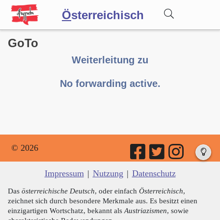
Ö
sterreichisch
GoTo
Wörterbuch
Weiterleitung zu
Forum
No forwarding active.
Blog
© 2026
Impressum
|
Nutzung
|
Datenschutz
Das
österreichische Deutsch
, oder einfach
Österreichisch
,
zeichnet sich durch besondere Merkmale aus. Es besitzt einen
einzigartigen Wortschatz, bekannt als
Austriazismen
, sowie