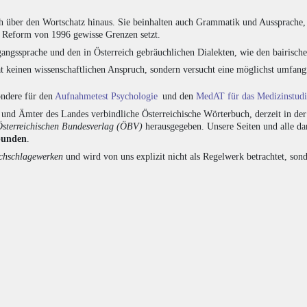
h über den Wortschatz hinaus. Sie beinhalten auch Grammatik und Aussprache, 
e Reform von 1996 gewisse Grenzen setzt.
angssprache und den in Österreich gebräuchlichen Dialekten, wie den bairisch
at keinen wissenschaftlichen Anspruch, sondern versucht eine möglichst umfa
sondere für den
Aufnahmetest Psychologie
und den
MedAT für das Medizinstud
nd Ämter des Landes verbindliche Österreichische Wörterbuch, derzeit in de
Österreichischen Bundesverlag (ÖBV)
herausgegeben. Unsere Seiten und alle d
bunden
.
hschlagewerken
und wird von uns explizit nicht als Regelwerk betrachtet, sond