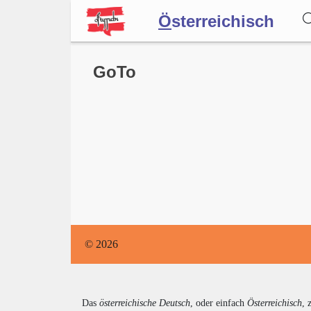
Ö
sterreichisch
Wörterbuch
GoTo
Forum
Blog
© 2026
Das
österreichische Deutsch
, oder einfach
Österreichisch
, 