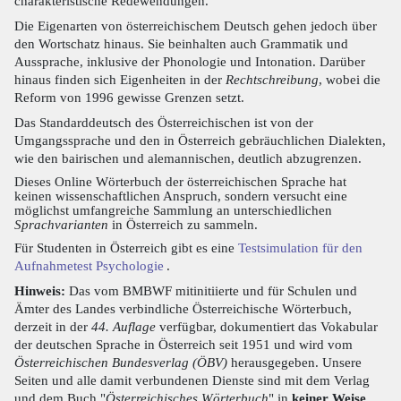
charakteristische Redewendungen.
Die Eigenarten von österreichischem Deutsch gehen jedoch über
den Wortschatz hinaus. Sie beinhalten auch Grammatik und
Aussprache, inklusive der Phonologie und Intonation. Darüber
hinaus finden sich Eigenheiten in der
Rechtschreibung
, wobei die
Reform von 1996 gewisse Grenzen setzt.
Das Standarddeutsch des Österreichischen ist von der
Umgangssprache und den in Österreich gebräuchlichen Dialekten,
wie den bairischen und alemannischen, deutlich abzugrenzen.
Dieses Online Wörterbuch der österreichischen Sprache hat
keinen wissenschaftlichen Anspruch, sondern versucht eine
möglichst umfangreiche Sammlung an unterschiedlichen
Sprachvarianten
in Österreich zu sammeln.
Für Studenten in Österreich gibt es eine
Testsimulation für den
Aufnahmetest Psychologie
.
Hinweis:
Das vom BMBWF mitinitiierte und für Schulen und
Ämter des Landes verbindliche Österreichische Wörterbuch,
derzeit in der
44. Auflage
verfügbar, dokumentiert das Vokabular
der deutschen Sprache in Österreich seit 1951 und wird vom
Österreichischen Bundesverlag (ÖBV)
herausgegeben. Unsere
Seiten und alle damit verbundenen Dienste sind mit dem Verlag
und dem Buch "
Österreichisches Wörterbuch
" in
keiner Weise