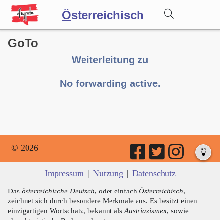
Ö
sterreichisch
GoTo
Wörterbuch
Weiterleitung zu
Forum
No forwarding active.
Blog
© 2026
Impressum
|
Nutzung
|
Datenschutz
Das
österreichische Deutsch
, oder einfach
Österreichisch
,
zeichnet sich durch besondere Merkmale aus. Es besitzt einen
einzigartigen Wortschatz, bekannt als
Austriazismen
, sowie