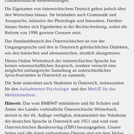
charakteristische Redewendungen.
Die Eigenarten von österreichischem Deutsch gehen jedoch über
den Wortschatz hinaus. Sie beinhalten auch Grammatik und
Aussprache, inklusive der Phonologie und Intonation. Darüber
hinaus finden sich Eigenheiten in der
Rechtschreibung
, wobei die
Reform von 1996 gewisse Grenzen setzt.
Das Standarddeutsch des Österreichischen ist von der
Umgangssprache und den in Österreich gebräuchlichen Dialekten,
wie den bairischen und alemannischen, deutlich abzugrenzen.
Dieses Online Wörterbuch der österreichischen Sprache hat
keinen wissenschaftlichen Anspruch, sondern versucht eine
möglichst umfangreiche Sammlung an unterschiedlichen
Sprachvarianten
in Österreich zu sammeln.
Die Seite unterstützt auch Studenten in Österreich, insbesondere
für den
Aufnahmetest Psychologie
und den
MedAT für das
Medizinstudium
.
Hinweis:
Das vom BMBWF mitinitiierte und für Schulen und
Ämter des Landes verbindliche Österreichische Wörterbuch,
derzeit in der
44. Auflage
verfügbar, dokumentiert das Vokabular
der deutschen Sprache in Österreich seit 1951 und wird vom
Österreichischen Bundesverlag (ÖBV)
herausgegeben. Unsere
Seiten und alle damit verbundenen Dienste sind mit dem Verlag