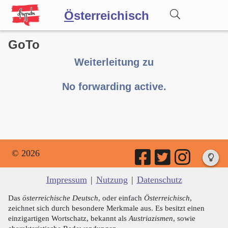
Ö
sterreichisch
GoTo
Wörterbuch
Weiterleitung zu
Forum
No forwarding active.
Blog
© 2026
Impressum
|
Nutzung
|
Datenschutz
Das
österreichische Deutsch
, oder einfach
Österreichisch
,
zeichnet sich durch besondere Merkmale aus. Es besitzt einen
einzigartigen Wortschatz, bekannt als
Austriazismen
, sowie