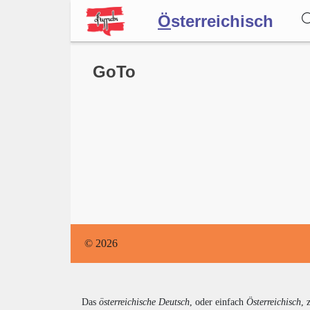
Ö
sterreichisch
Wörterbuch
GoTo
Forum
Blog
© 2026
Das
österreichische Deutsch
, oder einfach
Österreichisch
, 