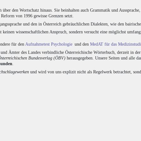
h über den Wortschatz hinaus. Sie beinhalten auch Grammatik und Aussprache, 
e Reform von 1996 gewisse Grenzen setzt.
angssprache und den in Österreich gebräuchlichen Dialekten, wie den bairisch
at keinen wissenschaftlichen Anspruch, sondern versucht eine möglichst umfa
sondere für den
Aufnahmetest Psychologie
und den
MedAT für das Medizinstud
nd Ämter des Landes verbindliche Österreichische Wörterbuch, derzeit in de
Österreichischen Bundesverlag (ÖBV)
herausgegeben. Unsere Seiten und alle d
bunden
.
hschlagewerken
und wird von uns explizit nicht als Regelwerk betrachtet, sond