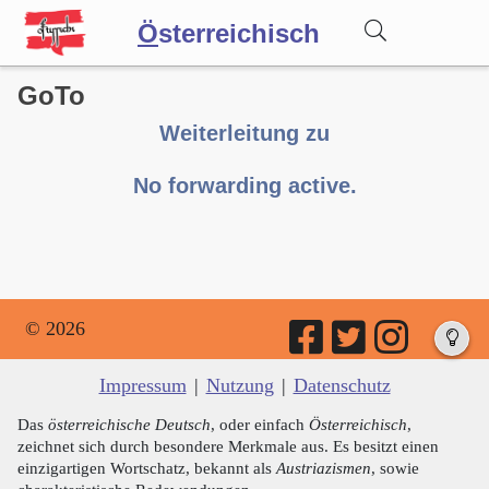
Ö
sterreichisch
GoTo
Wörterbuch
Weiterleitung zu
Forum
No forwarding active.
Blog
© 2026
Impressum
|
Nutzung
|
Datenschutz
Das
österreichische Deutsch
, oder einfach
Österreichisch
,
zeichnet sich durch besondere Merkmale aus. Es besitzt einen
einzigartigen Wortschatz, bekannt als
Austriazismen
, sowie