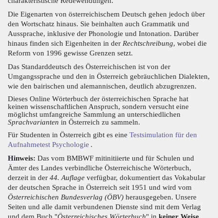
charakteristische Redewendungen.
Die Eigenarten von österreichischem Deutsch gehen jedoch über
den Wortschatz hinaus. Sie beinhalten auch Grammatik und
Aussprache, inklusive der Phonologie und Intonation. Darüber
hinaus finden sich Eigenheiten in der
Rechtschreibung
, wobei die
Reform von 1996 gewisse Grenzen setzt.
Das Standarddeutsch des Österreichischen ist von der
Umgangssprache und den in Österreich gebräuchlichen Dialekten,
wie den bairischen und alemannischen, deutlich abzugrenzen.
Dieses Online Wörterbuch der österreichischen Sprache hat
keinen wissenschaftlichen Anspruch, sondern versucht eine
möglichst umfangreiche Sammlung an unterschiedlichen
Sprachvarianten
in Österreich zu sammeln.
Für Studenten in Österreich gibt es eine
Testsimulation für den
Aufnahmetest Psychologie
.
Hinweis:
Das vom BMBWF mitinitiierte und für Schulen und
Ämter des Landes verbindliche Österreichische Wörterbuch,
derzeit in der
44. Auflage
verfügbar, dokumentiert das Vokabular
der deutschen Sprache in Österreich seit 1951 und wird vom
Österreichischen Bundesverlag (ÖBV)
herausgegeben. Unsere
Seiten und alle damit verbundenen Dienste sind mit dem Verlag
und dem Buch "
Österreichisches Wörterbuch
" in
keiner Weise