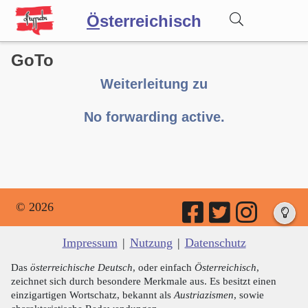
Ö
sterreichisch
GoTo
Wörterbuch
Weiterleitung zu
Forum
No forwarding active.
Blog
© 2026
Impressum
|
Nutzung
|
Datenschutz
Das
österreichische Deutsch
, oder einfach
Österreichisch
,
zeichnet sich durch besondere Merkmale aus. Es besitzt einen
einzigartigen Wortschatz, bekannt als
Austriazismen
, sowie