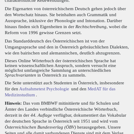
charakteristische Redewendungen.
Die Eigenarten von österreichischem Deutsch gehen jedoch über
den Wortschatz hinaus. Sie beinhalten auch Grammatik und
Aussprache, inklusive der Phonologie und Intonation. Darüber
hinaus finden sich Eigenheiten in der
Rechtschreibung
, wobei die
Reform von 1996 gewisse Grenzen setzt.
Das Standarddeutsch des Österreichischen ist von der
Umgangssprache und den in Österreich gebräuchlichen Dialekten,
wie den bairischen und alemannischen, deutlich abzugrenzen.
Dieses Online Wörterbuch der österreichischen Sprache hat
keinen wissenschaftlichen Anspruch, sondern versucht eine
möglichst umfangreiche Sammlung an unterschiedlichen
Sprachvarianten
in Österreich zu sammeln.
Die Seite unterstützt auch Studenten in Österreich, insbesondere
für den
Aufnahmetest Psychologie
und den
MedAT für das
Medizinstudium
.
Hinweis:
Das vom BMBWF mitinitiierte und für Schulen und
Ämter des Landes verbindliche Österreichische Wörterbuch,
derzeit in der
44. Auflage
verfügbar, dokumentiert das Vokabular
der deutschen Sprache in Österreich seit 1951 und wird vom
Österreichischen Bundesverlag (ÖBV)
herausgegeben. Unsere
Seiten und alle damit verbundenen Dienste sind mit dem Verlag