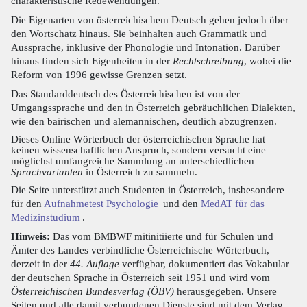
charakteristische Redewendungen.
Die Eigenarten von österreichischem Deutsch gehen jedoch über
den Wortschatz hinaus. Sie beinhalten auch Grammatik und
Aussprache, inklusive der Phonologie und Intonation. Darüber
hinaus finden sich Eigenheiten in der
Rechtschreibung
, wobei die
Reform von 1996 gewisse Grenzen setzt.
Das Standarddeutsch des Österreichischen ist von der
Umgangssprache und den in Österreich gebräuchlichen Dialekten,
wie den bairischen und alemannischen, deutlich abzugrenzen.
Dieses Online Wörterbuch der österreichischen Sprache hat
keinen wissenschaftlichen Anspruch, sondern versucht eine
möglichst umfangreiche Sammlung an unterschiedlichen
Sprachvarianten
in Österreich zu sammeln.
Die Seite unterstützt auch Studenten in Österreich, insbesondere
für den
Aufnahmetest Psychologie
und den
MedAT für das
Medizinstudium
.
Hinweis:
Das vom BMBWF mitinitiierte und für Schulen und
Ämter des Landes verbindliche Österreichische Wörterbuch,
derzeit in der
44. Auflage
verfügbar, dokumentiert das Vokabular
der deutschen Sprache in Österreich seit 1951 und wird vom
Österreichischen Bundesverlag (ÖBV)
herausgegeben. Unsere
Seiten und alle damit verbundenen Dienste sind mit dem Verlag