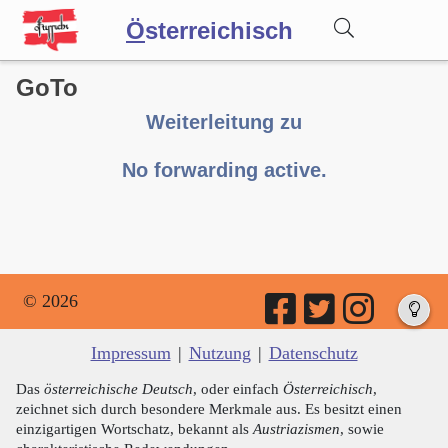
Ö
sterreichisch
GoTo
Wörterbuch
Weiterleitung zu
Forum
No forwarding active.
Blog
© 2026
Impressum
|
Nutzung
|
Datenschutz
Das
österreichische Deutsch
, oder einfach
Österreichisch
,
zeichnet sich durch besondere Merkmale aus. Es besitzt einen
einzigartigen Wortschatz, bekannt als
Austriazismen
, sowie